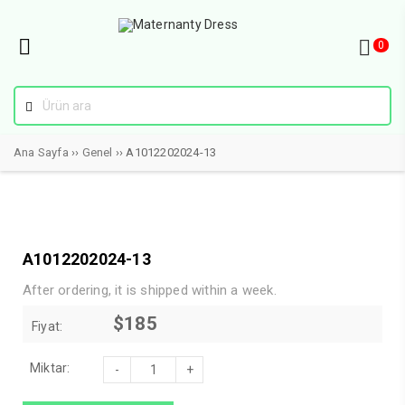
0
Ana Sayfa
››
Genel
›› A1012202024-13
A1012202024-13
After ordering, it is shipped within a week.
$
185
Fiyat:
A1012202024-
Miktar:
13
adet